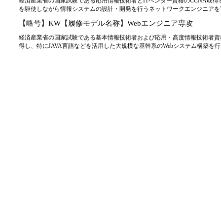
経済産業省の国家試験である応用情報技術者とITベンダー資格のCCNA取
を駆使しながら情報システムの設計・開発を行うネットワークエンジニアを
【略号】KW【履修モデル名称】Webエンジニア専攻
経済産業省の国家試験である基本情報技術者および応用・高度情報技術者資
得し、特にJAVA言語などを活用した大規模な基幹系のWebシステム構築を行