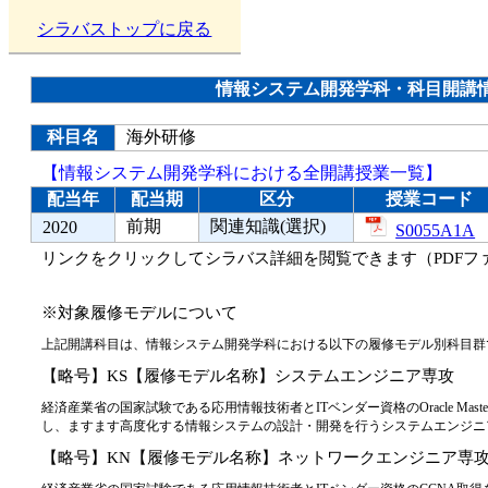
シラバストップに戻る
情報システム開発学科・科目開講
科目名
海外研修
【情報システム開発学科における全開講授業一覧】
配当年
配当期
区分
授業コード
前期
関連知識(選択)
2020
S0055A1A
リンクをクリックしてシラバス詳細を閲覧できます（PDFフ
※対象履修モデルについて
上記開講科目は、情報システム開発学科における以下の履修モデル別科目群
【略号】KS【履修モデル名称】システムエンジニア専攻
経済産業省の国家試験である応用情報技術者とITベンダー資格のOracle Ma
し、ますます高度化する情報システムの設計・開発を行うシステムエンジニ
【略号】KN【履修モデル名称】ネットワークエンジニア専