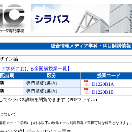
総合情報メディア学科・科目開講情報
ザイン論
ィア学科における全開講授業一覧】
配当期
区分
授業コード
期
専門基礎(選択)
D1220B1A
期
専門基礎(選択)
D1220B1B
してシラバス詳細を閲覧できます（PDFファイル）
について
情報メディア学科における以下の履修モデル別科目群で選択可能な科目となります
修モデル名称】ゲームデザイナー専攻