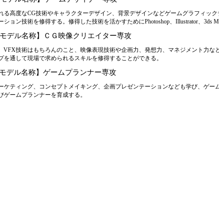
れる高度なCG技術やキャラクターデザイン、背景デザインなどゲームグラフィック
ョン技術を修得する。修得した技術を活かすためにPhotoshop、Illustrator、3
修モデル名称】ＣＧ映像クリエイター専攻
技術、VFX技術はもちろんのこと、映像表現技術や企画力、発想力、マネジメント力
プを通して現場で求められるスキルを修得することができる。
修モデル名称】ゲームプランナー専攻
ーケティング、コンセプトメイキング、企画プレゼンテーションなども学び、ゲー
びゲームプランナーを育成する。