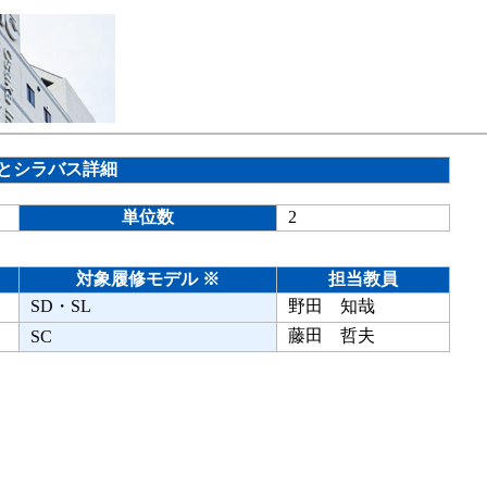
とシラバス詳細
単位数
2
対象履修モデル ※
担当教員
SD・SL
野田 知哉
藤田 哲夫
SC
。