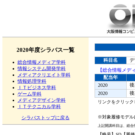
2020年度シラバス一覧
科目名
デ
総合情報メディア学科
情報システム開発学科
【総合情報メデ
メディアクリエイト学科
配当年
情報処理学科
後
2020
ＩＴビジネス学科
後
2020
ゲーム学科
メディアデザイン学科
リンクをクリック
ＩＴテクニカル学科
※対象履修モデル
シラバストップに戻る
上記開講科目は、総合
【略号】SD【履