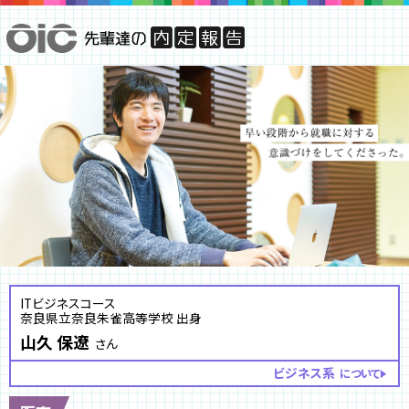
ITビジネスコース
奈良県立奈良朱雀高等学校 出身
山久 保遼
さん
ビジネス系
について