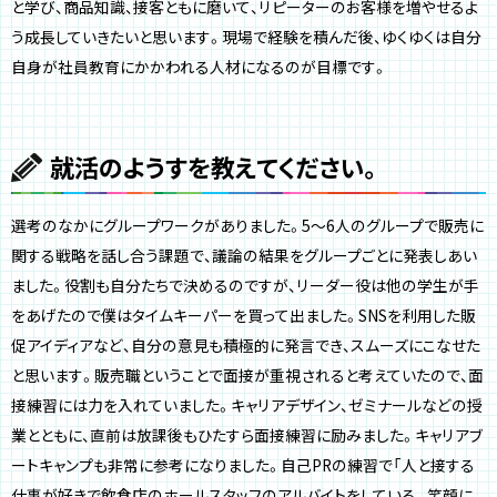
と学び、商品知識、接客ともに磨いて、リピーターのお客様を増やせるよ
う成長していきたいと思います。現場で経験を積んだ後、ゆくゆくは自分
自身が社員教育にかかわれる人材になるのが目標です。
就活のようすを教えてください。
選考のなかにグループワークがありました。5〜6人のグループで販売に
関する戦略を話し合う課題で、議論の結果をグループごとに発表しあい
ました。役割も自分たちで決めるのですが、リーダー役は他の学生が手
をあげたので僕はタイムキーパーを買って出ました。SNSを利用した販
促アイディアなど、自分の意見も積極的に発言でき、スムーズにこなせた
と思います。販売職ということで面接が重視されると考えていたので、面
接練習には力を入れていました。キャリアデザイン、ゼミナールなどの授
業とともに、直前は放課後もひたすら面接練習に励みました。キャリアブ
ートキャンプも非常に参考になりました。自己PRの練習で「人と接する
仕事が好きで飲食店のホールスタッフのアルバイトをしている。笑顔に