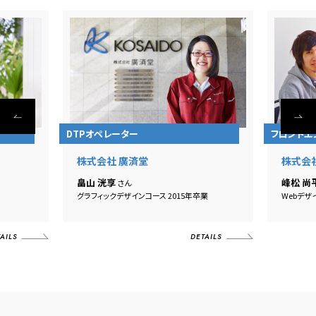
DTPオペレーター
フロントエ
株式会社 廣済堂
株式会
畠山 洸享
峰松 尚
さん
グラフィックデザインコース 2015年卒業
Webデザ
AILS
DETAILS