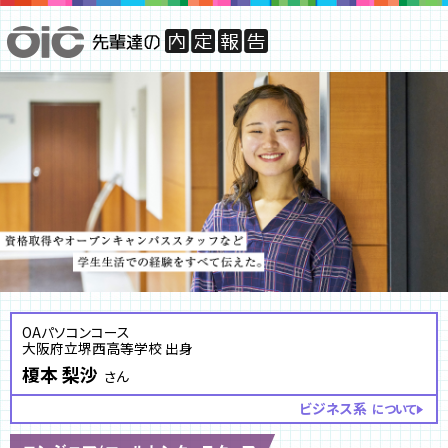
OAパソコンコース
大阪府立堺西高等学校 出身
榎本 梨沙
さん
ビジネス系
について