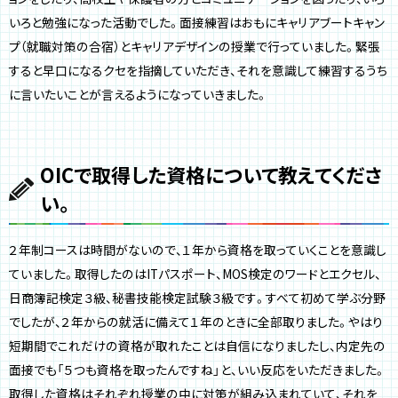
いろと勉強になった活動でした。面接練習はおもにキャリアブートキャン
プ（就職対策の合宿）とキャリアデザインの授業で行っていました。緊張
すると早口になるクセを指摘していただき、それを意識して練習するうち
に言いたいことが言えるようになっていきました。
OICで取得した資格について教えてくださ
い。
２年制コースは時間がないので、１年から資格を取っていくことを意識し
ていました。取得したのはITパスポート、MOS検定のワードとエクセル、
日商簿記検定３級、秘書技能検定試験３級です。すべて初めて学ぶ分野
でしたが、２年からの就活に備えて１年のときに全部取りました。やはり
短期間でこれだけの資格が取れたことは自信になりましたし、内定先の
面接でも「５つも資格を取ったんですね」と、いい反応をいただきました。
取得した資格はそれぞれ授業の中に対策が組み込まれていて、それを