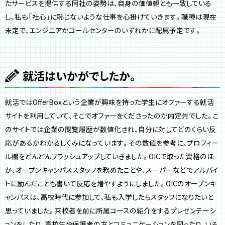
たサービスを提供する同社の姿勢は、自身の価値観とも一致している
し、私も「社心」に恥じないような仕事を心掛けていきます。職種は現在
未定で、エンジニアかコールセンターのいずれかに配属予定です。
就活はいかがでしたか。
就活ではOfferBoxという企業が興味を持った学生にオファーする就活
サイトを利用していて、そこでオファーをくださったのが内定先でした。こ
のサイトでは企業の閲覧履歴が数値化され、自分に対してどのくらい反
応があるかわかるしくみになっています。その数値を参考に、プロフィー
ル欄をどんどんブラッシュアップしていきました。OICで取った資格のほ
か、オープンキャンパススタッフを務めたことや、スーパーなどでアルバイ
トに励んだことも書いて反応を増やすようにしました。OICのオープンキ
ャンパスは、高校時代に参加して、私も入学したらスタッフになりたいと
思っていました。来校者を前に所属コースの紹介をするプレゼンテーシ
ョンをしたり、高校生や保護者の方とコミュニケーションを図ったり、いろ