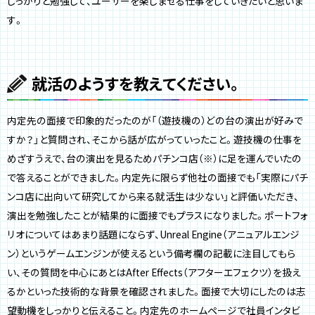
しっかりと勉強して、ユーザーを楽しませる仕事をしていきたいと思いま
す。
就活のようすを教えてください。
内定先の面接で印象的だったのが「（遊技機の）どの台の演出が好みで
すか？」と質問され、そこから話が広がっていったこと。遊技機の仕事を
めざすうえで、台の演出を見るためパチンコ店（※）に足を運んでいたの
で答えることができました。内定先に限らず他社の面接でも「実際にパチ
ンコ店に出向いて研究してから来る就活生は少ない」と評価いただき、
演出を勉強したことが結果的に面接でもプラスになりました。ポートフォ
リオについてはあまり話題にならず、Unreal Engine（アニュアルエンジ
ン）というゲームエンジンが使えるという備考欄の記載に注目してもら
い、その質問を中心にあとはAfter Effects（アフターエフェクツ）を扱え
るかといった技術的な背景を確認されました。面接で大切にしたのは志
望動機をしっかりと伝えること。内定先のホームページで社員インタビ