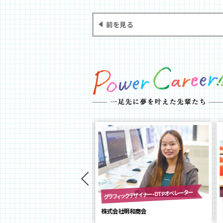
前を見る
グラフィックデザイナー・DTPオペレーター
デザイナー
社エックスラボ
株式会社明和商会