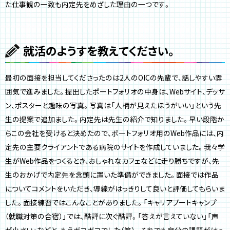
た仕事観の一致も内定先をめざした理由の一つです。
就活のようすを教えてください。
最初の面接を担当してくださったのは2人のOICの先輩で、話しやすい雰
囲気で進みました。提出したポートフォリオの中身は、Webサイト、デッサ
ン、ポスターと趣味の写真。写真は「人柄が見えたほうがいい」という先
生の提案で追加ました。内定先は先生の紹介で知りました。早い段階か
らこの会社を受けると決めたので、ポートフォリオ用のWeb作品には、内
定先の主要クライアントである病院のサイトを作成していました。我々学
生がWeb作品をつくるとき、おしゃれなカフェなどに走り勝ちですが、先
生のおかげで内定先を念頭に置いた準備ができました。面接では作品
についてコメントをいただき、導線がはっきりして良いと評価してもらいま
した。面接練習ではこんなことがありました。「キャリアブートキャンプ
（就職対策の合宿）」では、酷評に次ぐ酷評。「答えが言えていない」「声
が小さい」などと、もうボコボコでした（笑）。それでも自分の課題がはっ