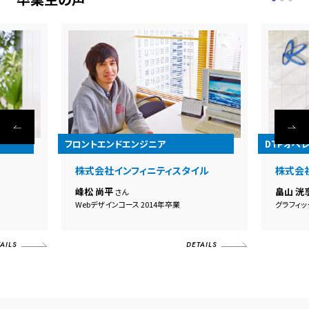
フロントエンドエンジニア
DTPオペ
株式会社インフィニティスタイル
株式会
峰松 尚平
畠山 洸
さん
Webデザインコース 2014年卒業
グラフィッ
AILS
DETAILS