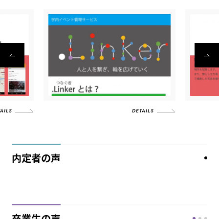
AILS
DETAILS
内定者の声
卒業生の声